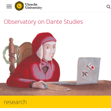
Navigation
Observatory on Dante Studies
Skip
to
content
research